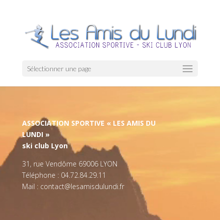
Sélectionner une page
Lecteur
vidéo
ASSOCIATION SPORTIVE « LES AMIS DU
LUNDI »
ski club Lyon
31, rue Vendôme 69006 LYON
Téléphone : 04.72.84.29.11
Mail : contact@lesamisdulundi.fr